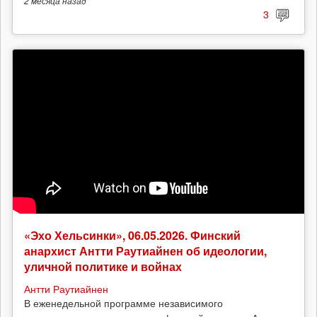
2 месяца
назад
3
«Эхо Хельсинки», 06.05.2026. Финский
анархист Антти Раутиайнен об идеологии,
уличной политике и войнах
Антти Раутиайнен
В еженедельной программе независимого