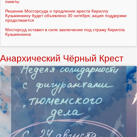
пикеты
Решение Мосгорсуда о продлении ареста Кириллу
Кузьминкину будет объявлено 30 октября; акция поддержки
продолжается
Мосгорсуд оставил в силе заключение под стражу Кирилла
Кузьминкина
Анархический Чёрный Крест