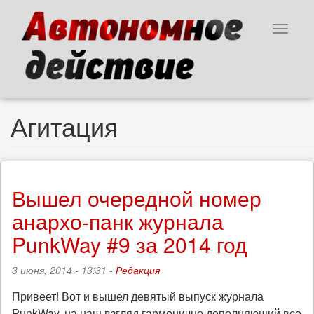
Перейти
к
Toggle
основному
navigat
содержанию
Агитация
Вышел очередной номер
анархо-панк журнала
PunkWay #9 за 2014 год
3 июня, 2014 - 13:31 -
Редакция
Привеет! Вот и вышел девятый выпуск журнала
PunkWay, на наш взгляд гармонично дополняющий все