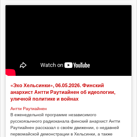
«Эхо Хельсинки», 06.05.2026. Финский
анархист Антти Раутиайнен об идеологии,
уличной политике и войнах
Антти Раутиайнен
В еженедельной программе независимого
русскоязычного радиоканала финский анархист Антти
Раутиайнен рассказал о своём движении, о недавней
первомайской демонстрации в Хельсинки, а также