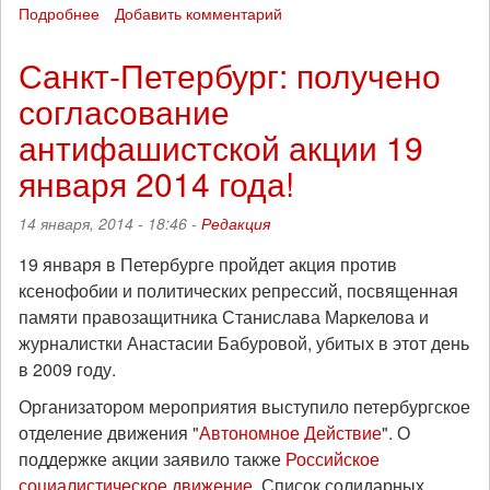
Подробнее
о
Добавить комментарий
"Пусси
Райот"
Санкт-Петербург: получено
и
согласование
эмигранты-
антифашисты
антифашистской акции 19
призывают
выйти
января 2014 года!
на
шествие
14 января, 2014 - 18:46 -
Редакция
19
января
19 января в Петербурге пройдет акция против
ксенофобии и политических репрессий, посвященная
памяти правозащитника Станислава Маркелова и
журналистки Анастасии Бабуровой, убитых в этот день
в 2009 году.
Организатором мероприятия выступило петербургское
отделение движения "
Автономное Действие
". О
поддержке акции заявило также
Российское
социалистическое движение
. Список солидарных