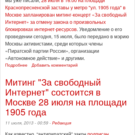
мы уже писали,
28 июля в 16.00 на площади
Краснопресненской заставы у метро "ул. 1905 года" в
Москве запланирован митинг-концерт «За свободный
Интернет» за отмену закона о произвольных
блокировках интернет-ресурсов
. Уведомление о его
проведении сегодня, 15 июля, было передано в мэрию
Москвы активистами, среди которых члены
«Пиратской партии России», организации
«Автономное действие» и другими.
Подробнее
о
Добавить комментарий
Митинг
"За
Митинг "За свободный
свободный
Интернет" состоится в
Интернет"
состоится
Москве 28 июля на площади
в
Москве
1905 года
на
площади
11 июля, 2013 - 00:59 -
Редакция
у
метро
Как известно, “антипиратский” закон
подписан