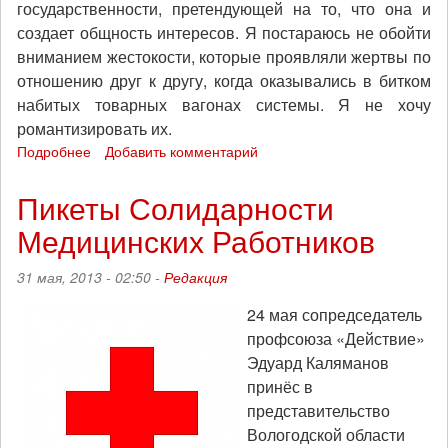
государственности, претендующей на то, что она и
создает общность интересов. Я постараюсь не обойти
вниманием жестокости, которые проявляли жертвы по
отношению друг к другу, когда оказывались в битком
набитых товарных вагонах системы. Я не хочу
романтизировать их.
Подробнее
о
Добавить комментарий
Говард
Зинн.
Пикеты Солидарности
Народная
Медицинских Работников
история
США:
с
31 мая, 2013 - 02:50 -
Редакция
1492
года
24 мая сопредседатель
до
профсоюза «Действие»
наших
Эдуард Каляманов
дней
принёс в
представительство
Вологодской области