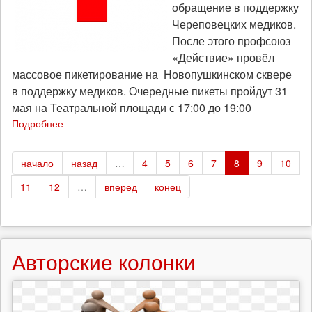
обращение в поддержку
Череповецких медиков.
После этого профсоюз
«Действие» провёл
массовое пикетирование на Новопушкинском сквере
в поддержку медиков. Очередные пикеты пройдут 31
мая на Театральной площади с 17:00 до 19:00
Подробнее
о
Пикеты
Солидарности
начало
назад
…
4
5
6
7
8
9
10
Медицинских
Работников
11
12
…
вперед
конец
Авторские колонки