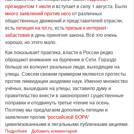
"ул.
президентом 1 июля
и вступает в силу 1 августа. Было
1905
много заявлений против него
от различных
года"
общественных движений и представителей отрасли,
есть
петиция на roi.ru
, есть
призыв к интернет-
забастовке
в день принятия закона. Всё это очень
хорошо, но этого мало.
Как показывает практика, власти в России редко
обращают внимание на бурление в Сети. Гораздо
больше их волнуют реальные люди, выходящие на
улицы. Совсем свежим примером являются протесты
против ликвидации академии наук. Именно множество
учёных, вышедших на улицы, заставило думу и
правительство внести в законопроект существенные
поправки и отодвинуть третье чтение на осень.
Поэтому мы предлагаем дополнить петиции и
заявления против “
российской SOPA
”
цивилизованными и легальными публичными акциями.
Подробнее
о
Добавить комментарий