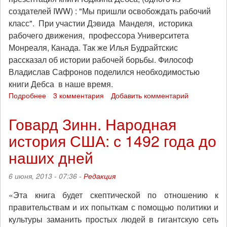
создателей IWW) : "Мы пришли освобождать рабочий
класс". При участии Дэвида Манделя, историка
рабочего движения, профессора Университета
Монреаля, Канада. Так же Илья Будрайтскис
рассказал об истории рабочей борьбы. Философ
Владислав Сафронов поделился необходимостью
книги Дебса в наше время.
Подробнее
о
3 комментария
Добавить комментарий
Презентация
книги
Говард Зинн. Народная
Юджина
история США: с 1492 года до
Дебса
наших дней
6 июня, 2013 - 07:36 -
Редакция
«Эта книга будет скептической по отношению к
правительствам и их попыткам с помощью политики и
культуры заманить простых людей в гигантскую сеть