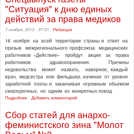
"Ситуация" к дню единых
на
праздники,
действий за права медиков
новогодние
и
7 ноября, 2013 - 07:31 -
Редакция
не
только,
16 ноября на всей территории страны в ответ на
от
призыв межрегионального профсоюза медицинских
Free
Software
работников «Действие» пройдут акции за права
Foundation
работников здравоохранения. Причины
недовольства может назвать, наверное, каждый
врач, медсестра или фельдшер, начиная от уровня
заработной платы и заканчивая огромным объемом
сверхурочных, но одним из конкретных повод
Подробнее
о
Добавить комментарий
Спецвыпуск
газеты
Сбор статей для анархо-
"Ситуация"
феминистского зина "Молот
к
дню
единых