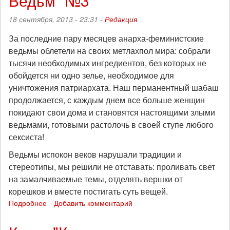
Ведьм" №3
действий
18 сентября, 2013 - 23:31 -
Редакция
за
права
За последние пару месяцев анарха-феминистские
медиков
ведьмы облетели на своих метлахпол мира: собрали
тысячи необходимых ингредиентов, без которых не
обойдется ни одно зелье, необходимое для
уничтожения патриархата. Наш перманентный шабаш
продолжается, с каждым днем все больше женщин
покидают свои дома и становятся настоящими злыми
ведьмами, готовыми растолочь в своей ступе любого
сексиста!
Ведьмы испокон веков нарушали традиции и
стереотипы, мы решили не отставать: проливать свет
на замалчиваемые темы, отделять вершки от
корешков и вместе постигать суть вещей.
Подробнее
о
Добавить комментарий
Сбор
статей