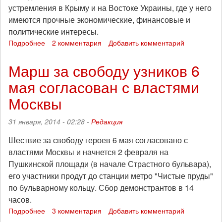
устремления в Крыму и на Востоке Украины, где у него
имеются прочные экономические, финансовые и
политические интересы.
Подробнее
о
2 комментария
Добавить комментарий
Война
-
Марш за свободу узников 6
войне!
мая согласован с властями
Заявление
интернационалистов
Москвы
в
связи
31 января, 2014 - 02:28 -
Редакция
с
угрозой
Шествие за свободу героев 6 мая согласовано с
войны
властями Москвы и начнется 2 февраля на
в
Украине
Пушкинской площади (в начале Страстного бульвара),
его участники продут до станции метро "Чистые пруды"
по бульварному кольцу. Сбор демонстрантов в 14
часов.
Подробнее
о
3 комментария
Добавить комментарий
Марш