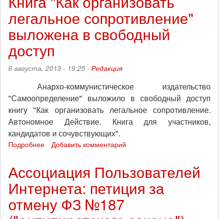
Книга "Как организовать
для
легальное сопротивление"
анархо-
феминистского
выложена в свободный
зина
"Молот
доступ
Ведьм"
№3
6 августа, 2013 - 19:25 -
Редакция
Анархо-коммунистическое издательство
"Самоопределение" выложило в свободный доступ
книгу "Как организовать легальное сопротивление.
Автономное Действие. Книга для участников,
кандидатов и сочувствующих".
Подробнее
о
Добавить комментарий
Книга
"Как
Ассоциация Пользователей
организовать
Интернета: петиция за
легальное
сопротивление"
отмену ФЗ №187
выложена
в