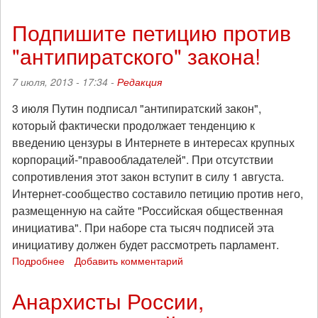
Митинг
"За
Подпишите петицию против
свободный
"антипиратского" закона!
Интернет"
состоится
в
7 июля, 2013 - 17:34 -
Редакция
Москве
28
3 июля Путин подписал "антипиратский закон",
июля
который фактически продолжает тенденцию к
на
введению цензуры в Интернете в интересах крупных
площади
корпораций-"правообладателей". При отсутствии
1905
сопротивления этот закон вступит в силу 1 августа.
года
Интернет-сообщество составило петицию против него,
размещенную на сайте "Российская общественная
инициатива". При наборе ста тысяч подписей эта
инициативу должен будет рассмотреть парламент.
Подробнее
о
Добавить комментарий
Подпишите
петицию
Анархисты России,
против
"антипиратского"