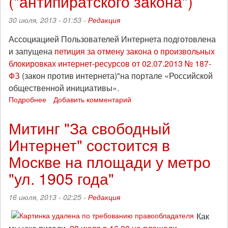
("антипиратского закона")
свободный
доступ
30 июля, 2013 - 01:53 -
Редакция
Ассоциацией Пользователей Интернета подготовлена
и запущена
петиция за отмену закона о произвольных
блокировках интернет-ресурсов от 02.07.2013 № 187-
ФЗ
(закон против интернета)"на портале «Российской
общественной инициативы».
Подробнее
о
Добавить комментарий
Ассоциация
Пользователей
Митинг "За свободный
Интернета:
Интернет" состоится в
петиция
за
Москве на площади у метро
отмену
ФЗ
"ул. 1905 года"
№187
("антипиратского
16 июля, 2013 - 02:25 -
Редакция
закона")
Как