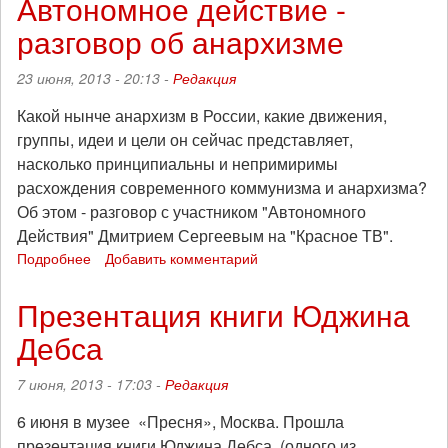
Автономное действие -
закона!
разговор об анархизме
23 июня, 2013 - 20:13 -
Редакция
Какой нынче анархизм в России, какие движения,
группы, идеи и цели он сейчас представляет,
насколько принципиальны и непримиримы
расхождения современного коммунизма и анархизма?
Об этом - разговор с участником "Автономного
Действия" Дмитрием Сергеевым на "Красное ТВ".
Подробнее
о
Добавить комментарий
Анархисты
России,
Презентация книги Юджина
Автономное
Дебса
действие
-
разговор
7 июня, 2013 - 17:03 -
Редакция
об
анархизме
6 июня в музее «Пресня», Москва. Прошла
презентация книги Юджина Дебса, (одного из