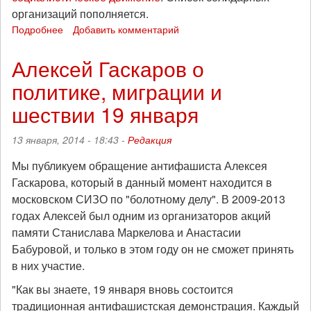
организаций пополняется.
Подробнее
о
Добавить комментарий
Санкт-
Петербург:
Алексей Гаскаров о
получено
политике, миграции и
согласование
антифашистской
шествии 19 января
акции
19
13 января, 2014 - 18:43 -
Редакция
января
2014
Мы публикуем обращение антифашиста Алексея
года!
Гаскарова, который в данный момент находится в
московском СИЗО по "болотному делу". В 2009-2013
годах Алексей был одним из организаторов акций
памяти Станислава Маркелова и Анастасии
Бабуровой, и только в этом году он не сможет принять
в них участие.
"Как вы знаете, 19 января вновь состоится
традиционная антифашистская демонстрация. Каждый