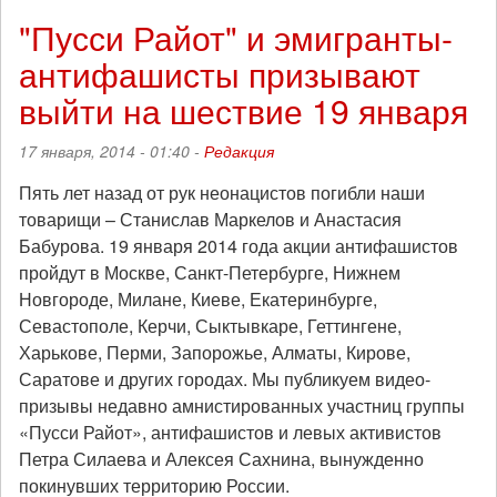
за
"Пусси Райот" и эмигранты-
свободу
антифашисты призывают
узников
6
выйти на шествие 19 января
мая
согласован
17 января, 2014 - 01:40 -
Редакция
с
властями
Пять лет назад от рук неонацистов погибли наши
Москвы
товарищи – Станислав Маркелов и Анастасия
Бабурова. 19 января 2014 года акции антифашистов
пройдут в Москве, Санкт-Петербурге, Нижнем
Новгороде, Милане, Киеве, Екатеринбурге,
Севастополе, Керчи, Сыктывкаре, Геттингене,
Харькове, Перми, Запорожье, Алматы, Кирове,
Саратове и других городах. Мы публикуем видео-
призывы недавно амнистированных участниц группы
«Пусси Райот», антифашистов и левых активистов
Петра Силаева и Алексея Сахнина, вынужденно
покинувших территорию России.