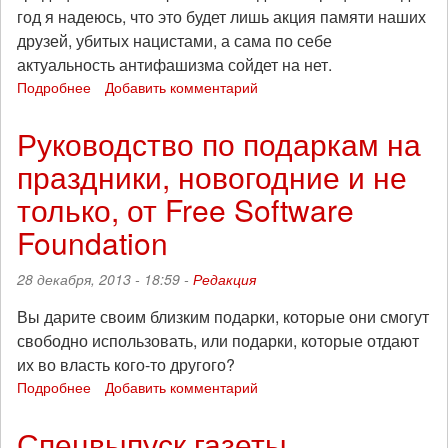
год я надеюсь, что это будет лишь акция памяти наших
друзей, убитых нацистами, а сама по себе
актуальность антифашизма сойдет на нет.
Подробнее
о
Добавить комментарий
Алексей
Гаскаров
Руководство по подаркам на
о
праздники, новогодние и не
политике,
миграции
только, от Free Software
и
шествии
Foundation
19
января
28 декабря, 2013 - 18:59 -
Редакция
Вы дарите своим близким подарки, которые они смогут
свободно использовать, или подарки, которые отдают
их во власть кого-то другого?
Подробнее
о
Добавить комментарий
Руководство
по
Спецвыпуск газеты
подаркам