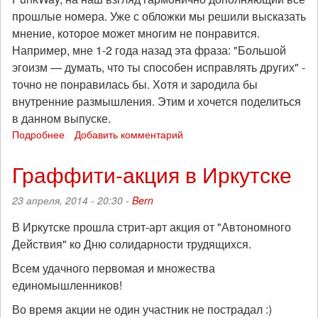
прошлые номера. Уже с обложки мы решили высказать
мнение, которое может многим не понравится.
Например, мне 1-2 года назад эта фраза: "Большой
эгоизм — думать, что ты способен исправлять других" -
точно не понравилась бы. Хотя и зародила бы
внутренние размышления. Этим и хочется поделиться
в данном выпуске.
Подробнее
о
Добавить комментарий
Вышел
очередной
Граффити-акция в Иркутске
номер
анархо-
23 апреля, 2014 - 20:30 -
Bern
панк
журнала
В Иркутске прошла стрит-арт акция от "Автономного
PunkWay
Действия" ко Дню солидарности трудящихся.
#9
за
Всем удачного первомая и множества
2014
единомышленников!
год
Во время акции не один участник не пострадал :)