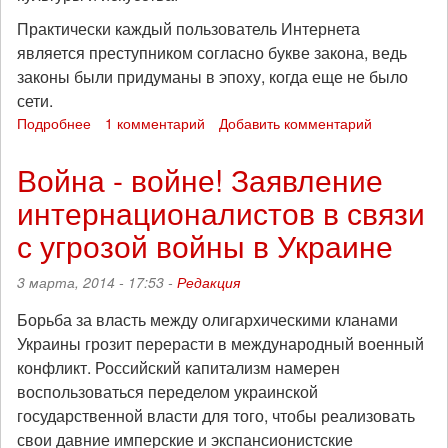
Практически каждый пользователь Интернета
является преступником согласно букве закона, ведь
законы были придуманы в эпоху, когда еще не было
сети.
Подробнее
о
1 комментарий
Добавить комментарий
Манифест
2.0:
Война - войне! Заявление
Культура
интернационалистов в связи
важнее
тех,
с угрозой войны в Украине
кто
на
3 марта, 2014 - 17:53 -
Редакция
ней
зарабатывает!
Борьба за власть между олигархическими кланами
Украины грозит перерасти в международный военный
конфликт. Российский капитализм намерен
воспользоваться переделом украинской
государственной власти для того, чтобы реализовать
свои давние имперские и экспансионистские