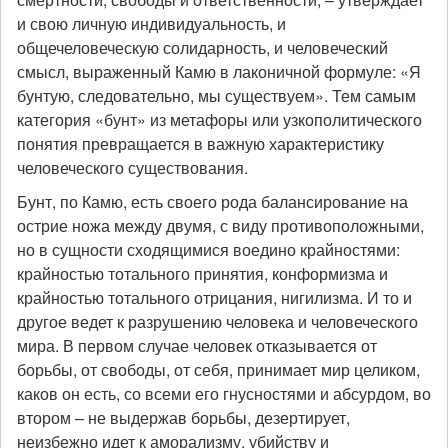
и свою личную индивидуальность, и
общечеловеческую солидарность, и человеческий
смысл, выраженный Камю в лаконичной формуле: «Я
бунтую, следовательно, мы существуем». Тем самым
категория «бунт» из метафоры или узкополитического
понятия превращается в важную характеристику
человеческого существования.
Бунт, по Камю, есть своего рода балансирование на
острие ножа между двумя, с виду противоположными,
но в сущности сходящимися воедино крайностями:
крайностью тотального принятия, конформизма и
крайностью тотального отрицания, нигилизма. И то и
другое ведет к разрушению человека и человеческого
мира. В первом случае человек отказывается от
борьбы, от свободы, от себя, принимает мир целиком,
каков он есть, со всеми его гнусностями и абсурдом, во
втором – не выдержав борьбы, дезертирует,
неизбежно идет к аморализму, убийству и