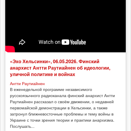
«Эхо Хельсинки», 06.05.2026. Финский
анархист Антти Раутиайнен об идеологии,
уличной политике и войнах
Антти Раутиайнен
В еженедельной программе независимого
русскоязычного радиоканала финский анархист Антти
Раутиайнен рассказал о своём движении, о недавней
первомайской демонстрации в Хельсинки, а также
затронул ближневосточные проблемы и тему войны в
Украине с точки зрения теории и практики анархизма.
Послушать...