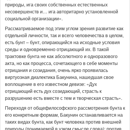
природы, ига своих собственных естественных
несовершенств и… ига авторитарно установленной
социальной организации».
Рассматриваемое под этим углом зрения развитие как
отдельной личности, так и всего человечества в целом,
есть бунт – бунт, опирающийся на исходные условия
среды и одновременно отрицающий их. В такой
трактовке бунта не как абсолютного и одноразового
акта, но как процесса, сочетающего в себе моменты
отрицания и созидания, очень ярко проявилась
виртуозная диалектика Бакунина, нашедшая свое
воплощение в его известном девизе: «Дух
отрицающий есть дух созидающий, страсть к
разрушению есть вместе с тем и творческая страсть».
Переходя от общефилософского рассмотрения бунта к
его конкретным формам, Бакунин останавливается на
таких видах бунта, как бунт человека против внешней
природы (понимаемой в узком смысле слова); против