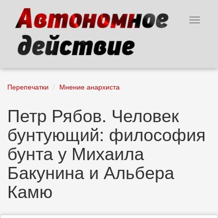
Перейти
к
Toggle
основному
navigat
содержанию
Перепечатки
Мнение анархиста
Петр Рябов. Человек
бунтующий: философия
бунта у Михаила
Бакунина и Альбера
Камю