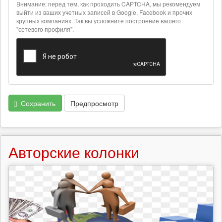
о
Внимание: перед тем, как проходить CAPTCHA, мы рекомендуем
текстовых
выйти из ваших учетных записей в Google, Facebook и прочих
крупных компаниях. Так вы усложните построение вашего
форматах
"сетевого профиля".
Сохранить
Предпросмотр
Авторские колонки