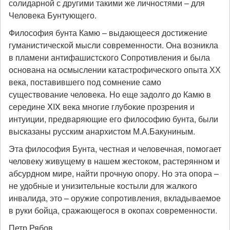
солидарной с другими такими же личностями – для
Человека Бунтующего.
Философия бунта Камю – выдающееся достижение
гуманистической мысли современности. Она возникла
в пламени антифашистского Сопротивления и была
основана на осмыслении катастрофического опыта ХХ
века, поставившего под сомнение само
существование человека. Но еще задолго до Камю в
середине XIX века многие глубокие прозрения и
интуиции, предваряющие его философию бунта, были
высказаны русским анархистом М.А.Бакуниным.
Эта философия Бунта, честная и человечная, помогает
человеку живущему в нашем жестоком, растерянном и
абсурдном мире, найти прочную опору. Но эта опора –
не удобные и унизительные костыли для жалкого
инвалида, это – оружие сопротивления, вкладываемое
в руки бойца, сражающегося в окопах современности.
Петр Рябов