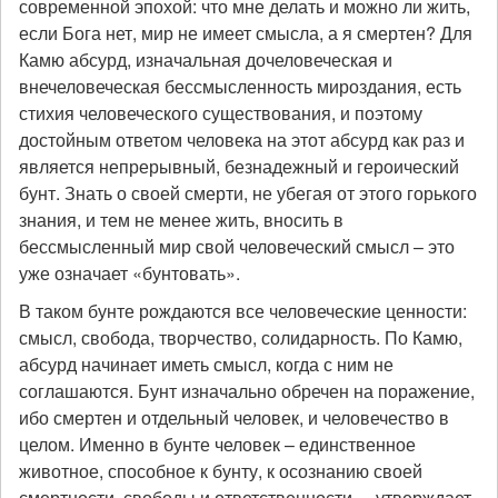
современной эпохой: что мне делать и можно ли жить,
если Бога нет, мир не имеет смысла, а я смертен? Для
Камю абсурд, изначальная дочеловеческая и
внечеловеческая бессмысленность мироздания, есть
стихия человеческого существования, и поэтому
достойным ответом человека на этот абсурд как раз и
является непрерывный, безнадежный и героический
бунт. Знать о своей смерти, не убегая от этого горького
знания, и тем не менее жить, вносить в
бессмысленный мир свой человеческий смысл – это
уже означает «бунтовать».
В таком бунте рождаются все человеческие ценности:
смысл, свобода, творчество, солидарность. По Камю,
абсурд начинает иметь смысл, когда с ним не
соглашаются. Бунт изначально обречен на поражение,
ибо смертен и отдельный человек, и человечество в
целом. Именно в бунте человек – единственное
животное, способное к бунту, к осознанию своей
смертности, свободы и ответственности, – утверждает