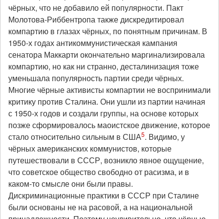
чёрных, что не добавило ей популярности. Пакт
Молотова-Риббентропа также дискредитировал
компартию в глазах чёрных, по понятным причинам. В
1950-х годах антикоммунистическая кампания
сенатора Маккарти окончательно маргинализировала
компартию, но как ни странно, десталинизация тоже
уменьшала популярность партии среди чёрных.
Многие чёрные активисты компартии не воспринимали
критику против Сталина. Они ушли из партии начиная
с 1950-х годов и создали группы, на основе которых
позже сформировалось маоистское движение, которое
5
стало относительно сильным в США
. Видимо, у
чёрных американских коммунистов, которые
путешествовали в СССР, возникло явное ощущение,
что советское общество свободно от расизма, и в
каком-то смысле они были правы.
Дискриминационные практики в СССР при Сталине
были основаны не на расовой, а на национальной
принадлежности. Поэтому неудивительно, что чёрные