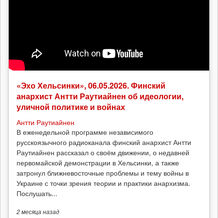
«Эхо Хельсинки», 06.05.2026. Финский
анархист Антти Раутиайнен об идеологии,
уличной политике и войнах
Антти Раутиайнен
В еженедельной программе независимого
русскоязычного радиоканала финский анархист Антти
Раутиайнен рассказал о своём движении, о недавней
первомайской демонстрации в Хельсинки, а также
затронул ближневосточные проблемы и тему войны в
Украине с точки зрения теории и практики анархизма.
Послушать...
2 месяца
назад