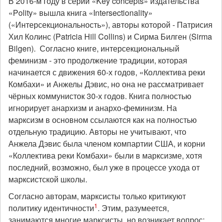
В 2016-м году в серии «Key concepts» издательства
«Polity» вышла книга «Intersectionality»
(«Интерсекциональность»), авторы которой - Патрисия
Хил Колинс (Patricia Hill Collins) и Сирма Билген (Sirma
Bilgen). Согласно книге, интерсекциональный
феминизм - это продолжение традиции, которая
начинается с движения 60-х годов, «Коллектива реки
Комбахи» и Анжелы Дэвис, но она не рассматривает
чёрных коммунисток 30-х годов. Книга полностью
игнорирует анархизм и анархо-феминизм. На
марксизм в основном ссылаются как на полностью
отдельную традицию. Авторы не учитывают, что
Анжела Дэвис была членом компартии США, и корни
«Коллектива реки Комбахи» были в марксизме, хотя
последний, возможно, был уже в процессе ухода от
марксистской школы.
Согласно авторам, марксисты только критикуют
1
политику идентичности
. Этим, разумеется,
занимаются многие марксисты, но возникает вопрос: