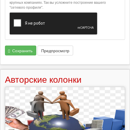
крупных компаниях. Так вы усложните построение вашего
форматах
"сетевого профиля".
Сохранить
Предпросмотр
Авторские колонки