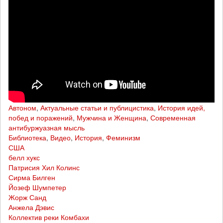
Автоном
,
Актуальные статьи и публицистика
,
История идей,
побед и поражений
,
Мужчина и Женщина
,
Современная
антибуржуазная мысль
Библиотека
,
Видео
,
История
,
Феминизм
США
белл хукс
Патрисия Хил Колинс
Сирма Билген
Йозеф Шумпетер
Жорж Санд
Анжела Дэвис
Коллектив реки Комбахи