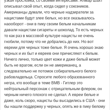
узкая прослойка, со своими интересами. Ялмар Шахт
описывал свой опыт, когда сидел у союзников.
Американцы думали, что черные надзиратели за
нацистами будут злее белых, но все оказывалось
наооборот - они в пику своим белым начальникам
давали нацистам сигареты и шоколад. То есть черных
то как раз в массовой культуре нацисты не очень
гнобили, потому что не добрались до них. Но вот
евреии для черных тоже белые. Я очень хорошо знаю
черных и их быт и евреев они причисляют к белым.
Ничего лично, только цвет кожи и даже белый может
быть не врагом, если он не американец, а
следовательно не потомок собирательного белого
рабовладельца. Спросите любого образованного
негра, кто вообще в теме ВМВ - Гитлер это
нейтральный персонаж с отрицательным флером, он
черным ничего плохого не сделал. А евреи белые и
даже, коль скоро, нацисты бы высадились в США - они
бы нашли поддержку у черных, опять же в пику белому