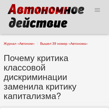
Перейти
к
Toggle
основному
navigat
содержанию
Журнал «Автоном»
Вышел 39 номер «Автонома»
Почему критика
классовой
дискриминации
заменила критику
капитализма?