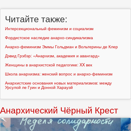
поиска
Поиск
Читайте также:
Интерсекциональный феминизм и социализм
Фордистское наследие анархо-синдикализма
Анархо-феминизм Эммы Гольдман и Вольтерины де Клер
Дэвид Грэбэр: «Анархизм, академия и авангард»
Женщины в анархистской педагогике: XX век
Школа анархизма: женский вопрос и анархо-феминизм
Анархистские основания новых материализмов: между
Урсулой ле Гуин и Донной Харауэй
Анархический Чёрный Крест